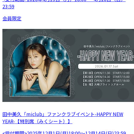
23:59
会員限定
田中美久「miclub」ファンクラブイベント-HAPPY NEW
YEAR-【特別席（みくシート）】
<受付期間>2025年12月1日(月)18:00～12月14日(日)23:59